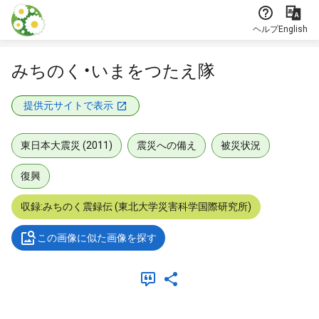
本文に飛ぶ
ヘルプ
English
みちのく・いまをつたえ隊
提供元サイトで表示
東日本大震災 (2011)
震災への備え
被災状況
復興
収録:みちのく震録伝 (東北大学災害科学国際研究所)
この画像に似た画像を探す