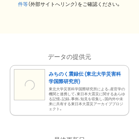
件等
（外部サイトへリンク）をご確認ください。
データの提供元
みちのく震録伝 (東北大学災害科
学国際研究所)
東北大学災害科学国際研究所による、産官学の
機関と連携して、東日本大震災に関するあらゆ
る記憶、記録、事例、知見を収集し、国内外や未
来に共有する東日本大震災アーカイブプロジ
ェクト。