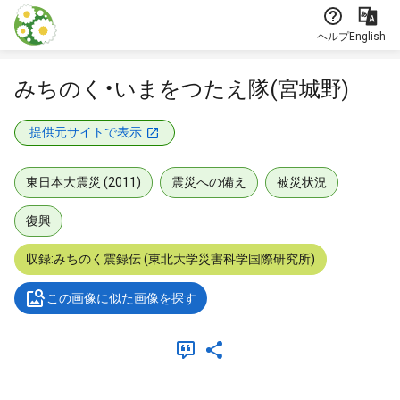
本文に飛ぶ
ヘルプ
English
みちのく・いまをつたえ隊(宮城野)
提供元サイトで表示
東日本大震災 (2011)
震災への備え
被災状況
復興
収録:みちのく震録伝 (東北大学災害科学国際研究所)
この画像に似た画像を探す