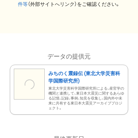
件等
（外部サイトへリンク）をご確認ください。
データの提供元
みちのく震録伝 (東北大学災害科
学国際研究所)
東北大学災害科学国際研究所による、産官学の
機関と連携して、東日本大震災に関するあらゆ
る記憶、記録、事例、知見を収集し、国内外や未
来に共有する東日本大震災アーカイブプロジ
ェクト。