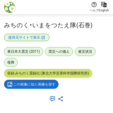
本文に飛ぶ
ヘルプ
English
みちのく・いまをつたえ隊(石巻)
提供元サイトで表示
東日本大震災 (2011)
震災への備え
被災状況
復興
収録:みちのく震録伝 (東北大学災害科学国際研究所)
この画像に似た画像を探す