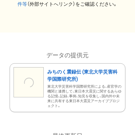
件等
（外部サイトへリンク）をご確認ください。
データの提供元
みちのく震録伝 (東北大学災害科
学国際研究所)
東北大学災害科学国際研究所による、産官学の
機関と連携して、東日本大震災に関するあらゆ
る記憶、記録、事例、知見を収集し、国内外や未
来に共有する東日本大震災アーカイブプロジ
ェクト。