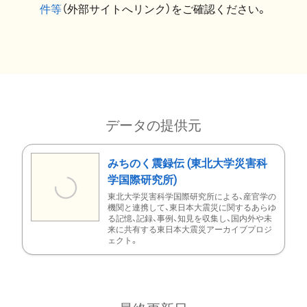
件等
（外部サイトへリンク）をご確認ください。
データの提供元
みちのく震録伝 (東北大学災害科
学国際研究所)
東北大学災害科学国際研究所による、産官学の
機関と連携して、東日本大震災に関するあらゆ
る記憶、記録、事例、知見を収集し、国内外や未
来に共有する東日本大震災アーカイブプロジ
ェクト。