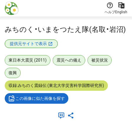
本文に飛ぶ
ヘルプ
English
みちのく・いまをつたえ隊(名取・岩沼)
提供元サイトで表示
東日本大震災 (2011)
震災への備え
被災状況
復興
収録:みちのく震録伝 (東北大学災害科学国際研究所)
この画像に似た画像を探す