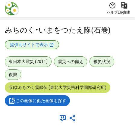
本文に飛ぶ
ヘルプ
English
みちのく・いまをつたえ隊(石巻)
提供元サイトで表示
東日本大震災 (2011)
震災への備え
被災状況
復興
収録:みちのく震録伝 (東北大学災害科学国際研究所)
この画像に似た画像を探す