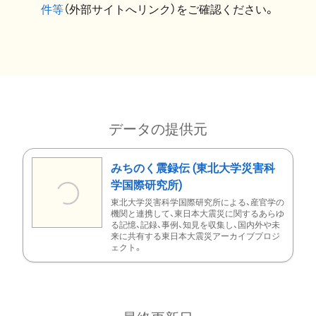
件等
（外部サイトへリンク）をご確認ください。
データの提供元
みちのく震録伝 (東北大学災害科
学国際研究所)
東北大学災害科学国際研究所による、産官学の
機関と連携して、東日本大震災に関するあらゆ
る記憶、記録、事例、知見を収集し、国内外や未
来に共有する東日本大震災アーカイブプロジ
ェクト。