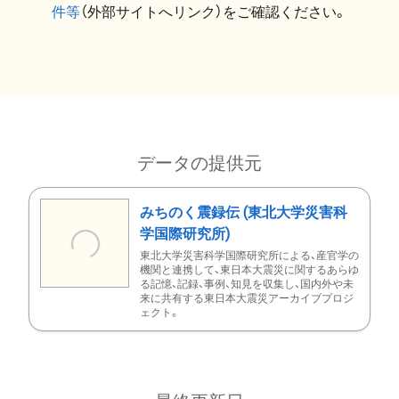
件等
（外部サイトへリンク）をご確認ください。
データの提供元
みちのく震録伝 (東北大学災害科
学国際研究所)
東北大学災害科学国際研究所による、産官学の
機関と連携して、東日本大震災に関するあらゆ
る記憶、記録、事例、知見を収集し、国内外や未
来に共有する東日本大震災アーカイブプロジ
ェクト。