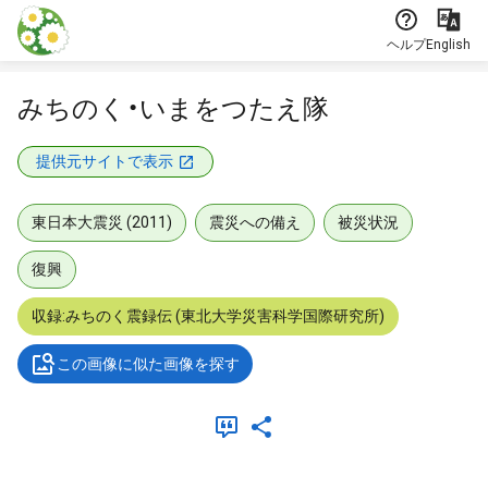
本文に飛ぶ
ヘルプ
English
みちのく・いまをつたえ隊
提供元サイトで表示
東日本大震災 (2011)
震災への備え
被災状況
復興
収録:みちのく震録伝 (東北大学災害科学国際研究所)
この画像に似た画像を探す