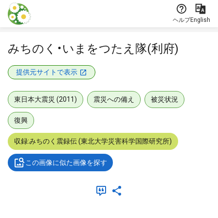
本文に飛ぶ
ヘルプ
English
みちのく・いまをつたえ隊(利府)
提供元サイトで表示
東日本大震災 (2011)
震災への備え
被災状況
復興
収録:みちのく震録伝 (東北大学災害科学国際研究所)
この画像に似た画像を探す