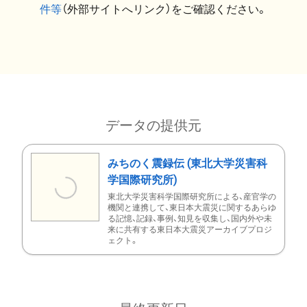
件等
（外部サイトへリンク）をご確認ください。
データの提供元
みちのく震録伝 (東北大学災害科
学国際研究所)
東北大学災害科学国際研究所による、産官学の
機関と連携して、東日本大震災に関するあらゆ
る記憶、記録、事例、知見を収集し、国内外や未
来に共有する東日本大震災アーカイブプロジ
ェクト。