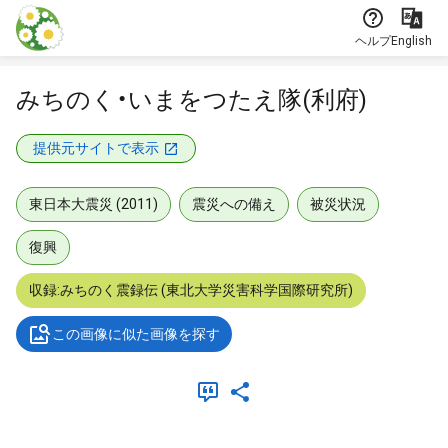
本文に飛ぶ
ヘルプ
English
みちのく・いまをつたえ隊(利府)
提供元サイトで表示
東日本大震災 (2011)
震災への備え
被災状況
復興
収録:みちのく震録伝 (東北大学災害科学国際研究所)
この画像に似た画像を探す