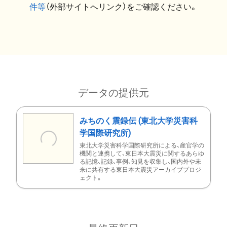
件等
（外部サイトへリンク）をご確認ください。
データの提供元
みちのく震録伝 (東北大学災害科
学国際研究所)
東北大学災害科学国際研究所による、産官学の
機関と連携して、東日本大震災に関するあらゆ
る記憶、記録、事例、知見を収集し、国内外や未
来に共有する東日本大震災アーカイブプロジ
ェクト。