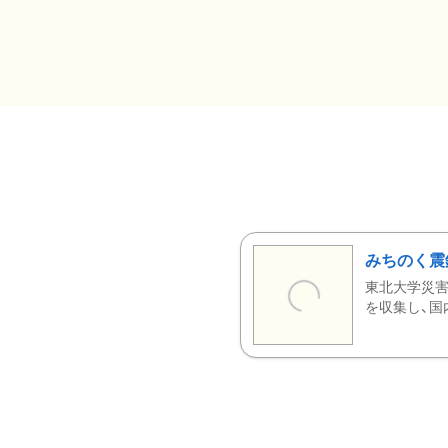
みちのく震
東北大学災害
を収集し、国