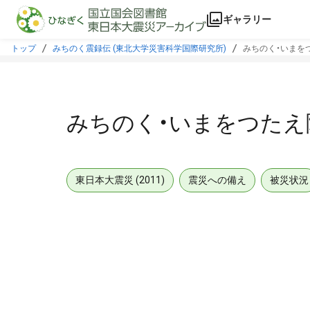
本文に飛ぶ
ギャラリー
トップ
みちのく震録伝 (東北大学災害科学国際研究所)
みちのく・いまをつ
みちのく・いまをつたえ隊
東日本大震災 (2011)
震災への備え
被災状況
メタデータ