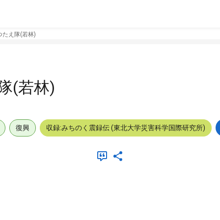
たえ隊(若林)
(若林)
復興
収録:みちのく震録伝 (東北大学災害科学国際研究所)