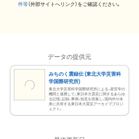
件等
（外部サイトへリンク）をご確認ください。
データの提供元
みちのく震録伝 (東北大学災害科
学国際研究所)
東北大学災害科学国際研究所による、産官学の
機関と連携して、東日本大震災に関するあらゆ
る記憶、記録、事例、知見を収集し、国内外や未
来に共有する東日本大震災アーカイブプロジ
ェクト。