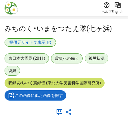
本文に飛ぶ
ヘルプ
English
みちのく・いまをつたえ隊(七ヶ浜)
提供元サイトで表示
東日本大震災 (2011)
震災への備え
被災状況
復興
収録:みちのく震録伝 (東北大学災害科学国際研究所)
この画像に似た画像を探す