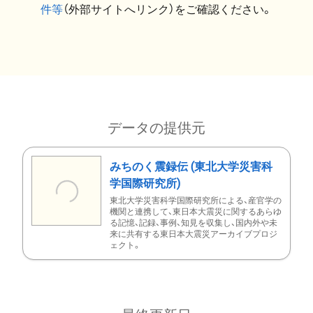
件等
（外部サイトへリンク）をご確認ください。
データの提供元
みちのく震録伝 (東北大学災害科
学国際研究所)
東北大学災害科学国際研究所による、産官学の
機関と連携して、東日本大震災に関するあらゆ
る記憶、記録、事例、知見を収集し、国内外や未
来に共有する東日本大震災アーカイブプロジ
ェクト。