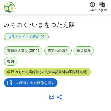
本文に飛ぶ
ヘルプ
English
みちのく・いまをつたえ隊
提供元サイトで表示
東日本大震災 (2011)
震災への備え
被災状況
復興
収録:みちのく震録伝 (東北大学災害科学国際研究所)
この画像に似た画像を探す