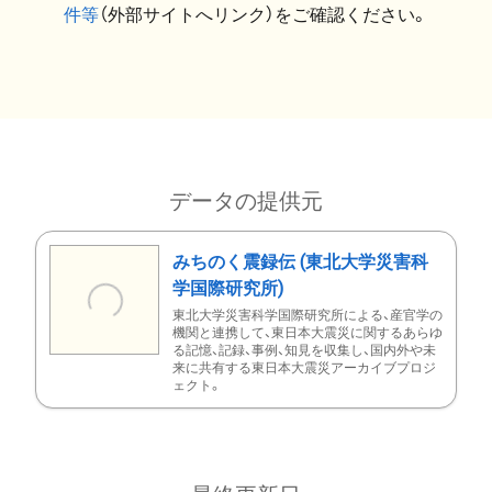
件等
（外部サイトへリンク）をご確認ください。
データの提供元
みちのく震録伝 (東北大学災害科
学国際研究所)
東北大学災害科学国際研究所による、産官学の
機関と連携して、東日本大震災に関するあらゆ
る記憶、記録、事例、知見を収集し、国内外や未
来に共有する東日本大震災アーカイブプロジ
ェクト。