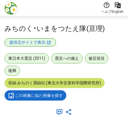
本文に飛ぶ
ヘルプ
English
みちのく・いまをつたえ隊(亘理)
提供元サイトで表示
東日本大震災 (2011)
震災への備え
被災状況
復興
収録:みちのく震録伝 (東北大学災害科学国際研究所)
この画像に似た画像を探す