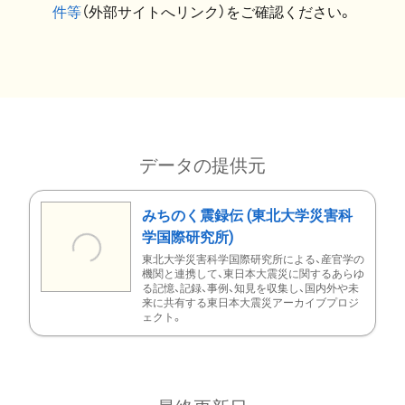
件等
（外部サイトへリンク）をご確認ください。
データの提供元
みちのく震録伝 (東北大学災害科
学国際研究所)
東北大学災害科学国際研究所による、産官学の
機関と連携して、東日本大震災に関するあらゆ
る記憶、記録、事例、知見を収集し、国内外や未
来に共有する東日本大震災アーカイブプロジ
ェクト。