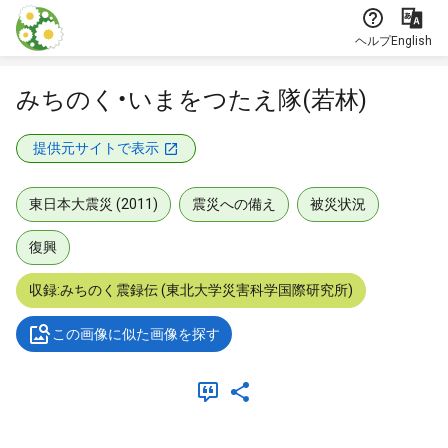
本文に飛ぶ
ヘルプ
English
みちのく・いまをつたえ隊(若林)
提供元サイトで表示
東日本大震災 (2011)
震災への備え
被災状況
復興
収録:みちのく震録伝 (東北大学災害科学国際研究所)
この画像に似た画像を探す