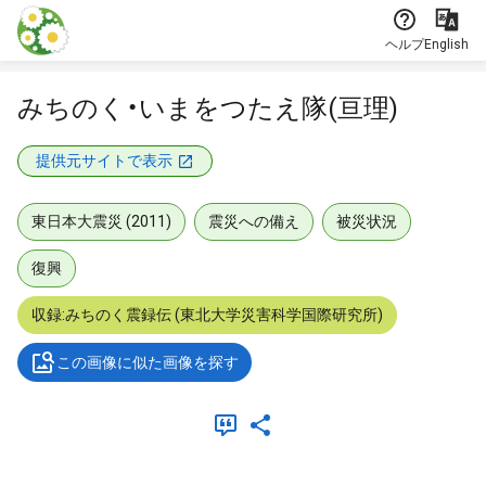
本文に飛ぶ
ヘルプ
English
みちのく・いまをつたえ隊(亘理)
提供元サイトで表示
東日本大震災 (2011)
震災への備え
被災状況
復興
収録:みちのく震録伝 (東北大学災害科学国際研究所)
この画像に似た画像を探す