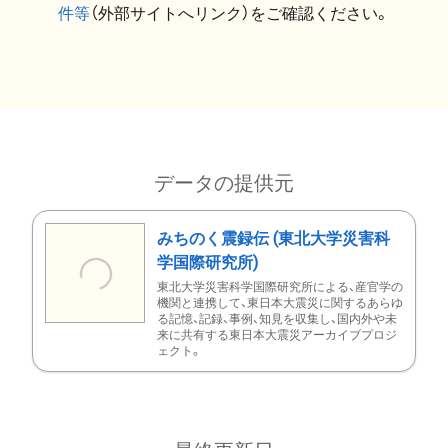
件等
（外部サイトへリンク）をご確認ください。
データの提供元
みちのく震録伝 (東北大学災害科
学国際研究所)
東北大学災害科学国際研究所による、産官学の
機関と連携して、東日本大震災に関するあらゆ
る記憶、記録、事例、知見を収集し、国内外や未
来に共有する東日本大震災アーカイブプロジ
ェクト。