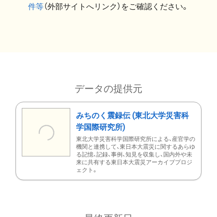
件等
（外部サイトへリンク）をご確認ください。
データの提供元
みちのく震録伝 (東北大学災害科
学国際研究所)
東北大学災害科学国際研究所による、産官学の
機関と連携して、東日本大震災に関するあらゆ
る記憶、記録、事例、知見を収集し、国内外や未
来に共有する東日本大震災アーカイブプロジ
ェクト。