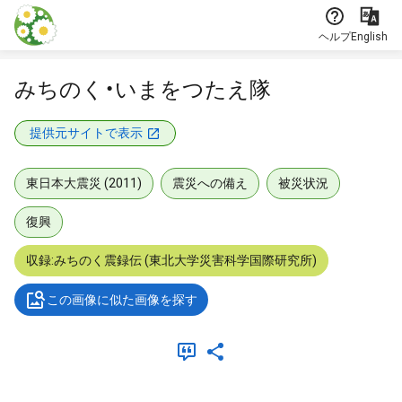
本文に飛ぶ
ヘルプ
English
みちのく・いまをつたえ隊
提供元サイトで表示
東日本大震災 (2011)
震災への備え
被災状況
復興
収録:みちのく震録伝 (東北大学災害科学国際研究所)
この画像に似た画像を探す