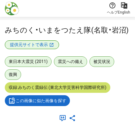
本文に飛ぶ
ヘルプ
English
みちのく・いまをつたえ隊(名取・岩沼)
提供元サイトで表示
東日本大震災 (2011)
震災への備え
被災状況
復興
収録:みちのく震録伝 (東北大学災害科学国際研究所)
この画像に似た画像を探す