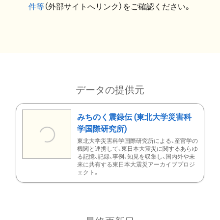
件等
（外部サイトへリンク）をご確認ください。
データの提供元
みちのく震録伝 (東北大学災害科
学国際研究所)
東北大学災害科学国際研究所による、産官学の
機関と連携して、東日本大震災に関するあらゆ
る記憶、記録、事例、知見を収集し、国内外や未
来に共有する東日本大震災アーカイブプロジ
ェクト。