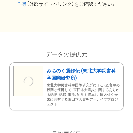
件等
（外部サイトへリンク）をご確認ください。
データの提供元
みちのく震録伝 (東北大学災害科
学国際研究所)
東北大学災害科学国際研究所による、産官学の
機関と連携して、東日本大震災に関するあらゆ
る記憶、記録、事例、知見を収集し、国内外や未
来に共有する東日本大震災アーカイブプロジ
ェクト。