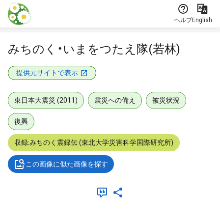
本文に飛ぶ
ヘルプ
English
みちのく・いまをつたえ隊(若林)
提供元サイトで表示
東日本大震災 (2011)
震災への備え
被災状況
復興
収録:みちのく震録伝 (東北大学災害科学国際研究所)
この画像に似た画像を探す