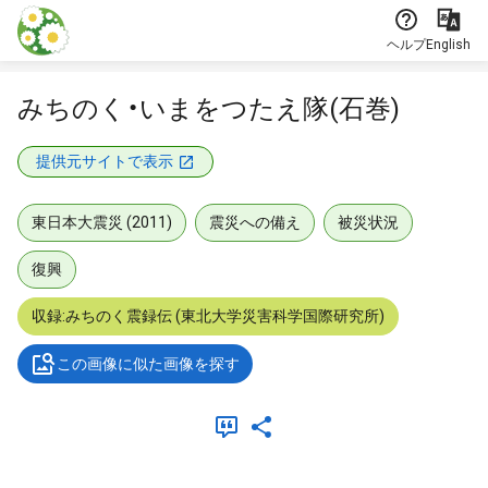
本文に飛ぶ
ヘルプ
English
みちのく・いまをつたえ隊(石巻)
提供元サイトで表示
東日本大震災 (2011)
震災への備え
被災状況
復興
収録:みちのく震録伝 (東北大学災害科学国際研究所)
この画像に似た画像を探す