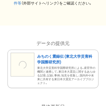
件等
（外部サイトへリンク）をご確認ください。
データの提供元
みちのく震録伝 (東北大学災害科
学国際研究所)
東北大学災害科学国際研究所による、産官学の
機関と連携して、東日本大震災に関するあらゆ
る記憶、記録、事例、知見を収集し、国内外や未
来に共有する東日本大震災アーカイブプロジ
ェクト。