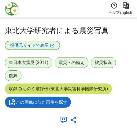
本文に飛ぶ
ヘルプ
English
東北大学研究者による震災写真
提供元サイトで表示
東日本大震災 (2011)
震災への備え
被災状況
復興
収録:みちのく震録伝 (東北大学災害科学国際研究所)
この画像に似た画像を探す