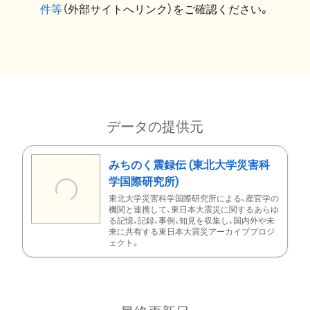
件等
（外部サイトへリンク）をご確認ください。
データの提供元
みちのく震録伝 (東北大学災害科
学国際研究所)
東北大学災害科学国際研究所による、産官学の
機関と連携して、東日本大震災に関するあらゆ
る記憶、記録、事例、知見を収集し、国内外や未
来に共有する東日本大震災アーカイブプロジ
ェクト。