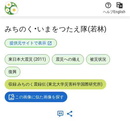
本文に飛ぶ
ヘルプ
English
みちのく・いまをつたえ隊(若林)
提供元サイトで表示
東日本大震災 (2011)
震災への備え
被災状況
復興
収録:みちのく震録伝 (東北大学災害科学国際研究所)
この画像に似た画像を探す