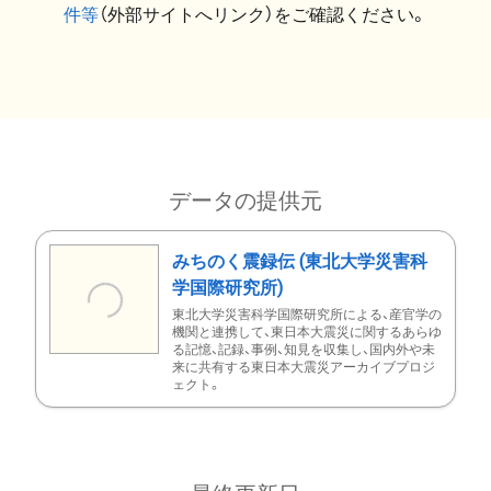
件等
（外部サイトへリンク）をご確認ください。
データの提供元
みちのく震録伝 (東北大学災害科
学国際研究所)
東北大学災害科学国際研究所による、産官学の
機関と連携して、東日本大震災に関するあらゆ
る記憶、記録、事例、知見を収集し、国内外や未
来に共有する東日本大震災アーカイブプロジ
ェクト。