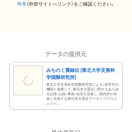
件等
（外部サイトへリンク）をご確認ください。
データの提供元
みちのく震録伝 (東北大学災害科
学国際研究所)
東北大学災害科学国際研究所による、産官学の
機関と連携して、東日本大震災に関するあらゆ
る記憶、記録、事例、知見を収集し、国内外や未
来に共有する東日本大震災アーカイブプロジ
ェクト。