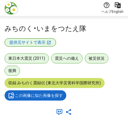
本文に飛ぶ
ヘルプ
English
みちのく・いまをつたえ隊
提供元サイトで表示
東日本大震災 (2011)
震災への備え
被災状況
復興
収録:みちのく震録伝 (東北大学災害科学国際研究所)
この画像に似た画像を探す