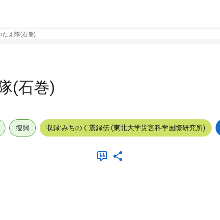
たえ隊(石巻)
(石巻)
復興
収録:みちのく震録伝 (東北大学災害科学国際研究所)