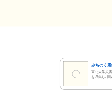
みちのく震
東北大学災害
を収集し、国