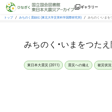
本文に飛ぶ
ギャラリー
トップ
みちのく震録伝 (東北大学災害科学国際研究所)
みちのく・いまをつ
みちのく・いまをつたえ隊
東日本大震災 (2011)
震災への備え
被災状況
メタデータ