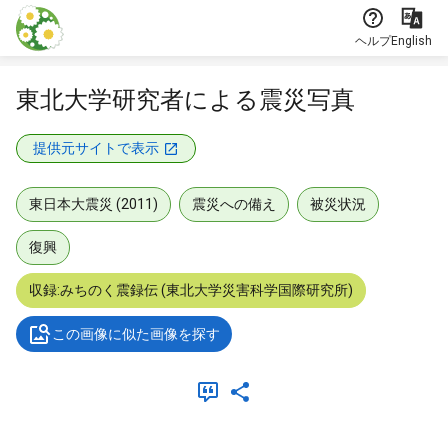
本文に飛ぶ
ヘルプ
English
東北大学研究者による震災写真
提供元サイトで表示
東日本大震災 (2011)
震災への備え
被災状況
復興
収録:みちのく震録伝 (東北大学災害科学国際研究所)
この画像に似た画像を探す