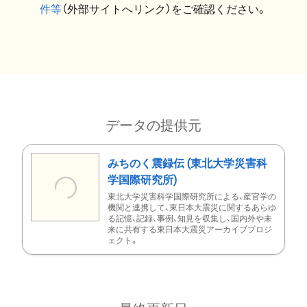
件等
（外部サイトへリンク）をご確認ください。
データの提供元
みちのく震録伝 (東北大学災害科
学国際研究所)
東北大学災害科学国際研究所による、産官学の
機関と連携して、東日本大震災に関するあらゆ
る記憶、記録、事例、知見を収集し、国内外や未
来に共有する東日本大震災アーカイブプロジ
ェクト。