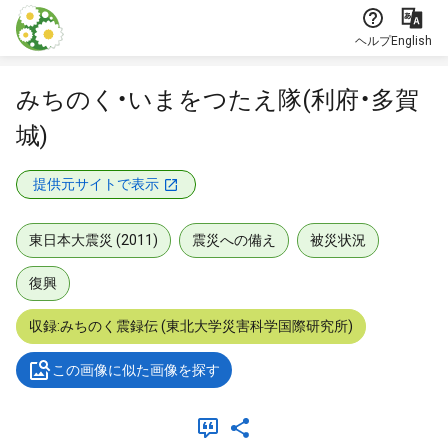
本文に飛ぶ
ヘルプ
English
みちのく・いまをつたえ隊(利府・多賀
城)
提供元サイトで表示
東日本大震災 (2011)
震災への備え
被災状況
復興
収録:みちのく震録伝 (東北大学災害科学国際研究所)
この画像に似た画像を探す