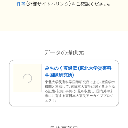
件等
（外部サイトへリンク）をご確認ください。
データの提供元
みちのく震録伝 (東北大学災害科
学国際研究所)
東北大学災害科学国際研究所による、産官学の
機関と連携して、東日本大震災に関するあらゆ
る記憶、記録、事例、知見を収集し、国内外や未
来に共有する東日本大震災アーカイブプロジ
ェクト。