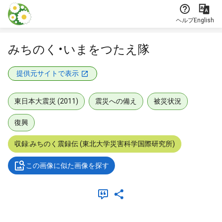
本文に飛ぶ
ヘルプ
English
みちのく・いまをつたえ隊
提供元サイトで表示
東日本大震災 (2011)
震災への備え
被災状況
復興
収録:みちのく震録伝 (東北大学災害科学国際研究所)
この画像に似た画像を探す