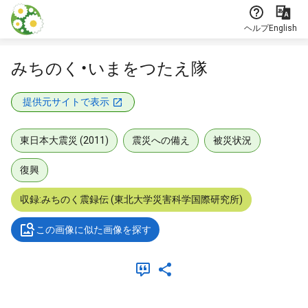
本文に飛ぶ
ヘルプ
English
みちのく・いまをつたえ隊
提供元サイトで表示
東日本大震災 (2011)
震災への備え
被災状況
復興
収録:みちのく震録伝 (東北大学災害科学国際研究所)
この画像に似た画像を探す