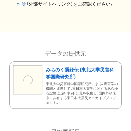
件等
（外部サイトへリンク）をご確認ください。
データの提供元
みちのく震録伝 (東北大学災害科
学国際研究所)
東北大学災害科学国際研究所による、産官学の
機関と連携して、東日本大震災に関するあらゆ
る記憶、記録、事例、知見を収集し、国内外や未
来に共有する東日本大震災アーカイブプロジ
ェクト。