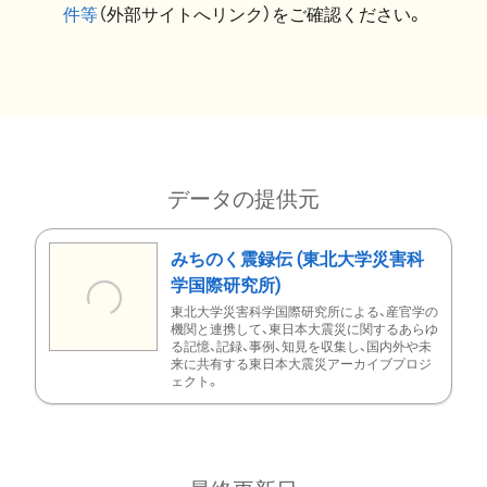
件等
（外部サイトへリンク）をご確認ください。
データの提供元
みちのく震録伝 (東北大学災害科
学国際研究所)
東北大学災害科学国際研究所による、産官学の
機関と連携して、東日本大震災に関するあらゆ
る記憶、記録、事例、知見を収集し、国内外や未
来に共有する東日本大震災アーカイブプロジ
ェクト。