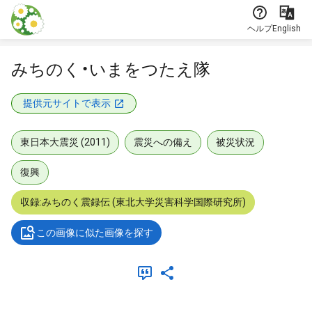
本文に飛ぶ
ヘルプ
English
みちのく・いまをつたえ隊
提供元サイトで表示
東日本大震災 (2011)
震災への備え
被災状況
復興
収録:みちのく震録伝 (東北大学災害科学国際研究所)
この画像に似た画像を探す