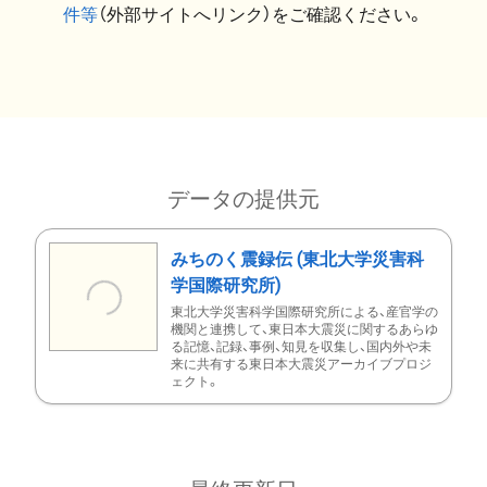
件等
（外部サイトへリンク）をご確認ください。
データの提供元
みちのく震録伝 (東北大学災害科
学国際研究所)
東北大学災害科学国際研究所による、産官学の
機関と連携して、東日本大震災に関するあらゆ
る記憶、記録、事例、知見を収集し、国内外や未
来に共有する東日本大震災アーカイブプロジ
ェクト。