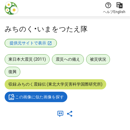
本文に飛ぶ
ヘルプ
English
みちのく・いまをつたえ隊
提供元サイトで表示
東日本大震災 (2011)
震災への備え
被災状況
復興
収録:みちのく震録伝 (東北大学災害科学国際研究所)
この画像に似た画像を探す