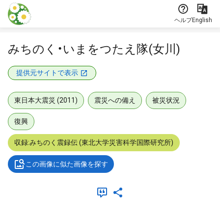
本文に飛ぶ
ヘルプ
English
みちのく・いまをつたえ隊(女川)
提供元サイトで表示
東日本大震災 (2011)
震災への備え
被災状況
復興
収録:みちのく震録伝 (東北大学災害科学国際研究所)
この画像に似た画像を探す