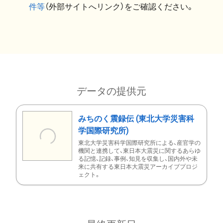
件等
（外部サイトへリンク）をご確認ください。
データの提供元
みちのく震録伝 (東北大学災害科
学国際研究所)
東北大学災害科学国際研究所による、産官学の
機関と連携して、東日本大震災に関するあらゆ
る記憶、記録、事例、知見を収集し、国内外や未
来に共有する東日本大震災アーカイブプロジ
ェクト。