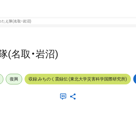
たえ隊(名取・岩沼)
(名取・岩沼)
復興
収録:みちのく震録伝 (東北大学災害科学国際研究所)