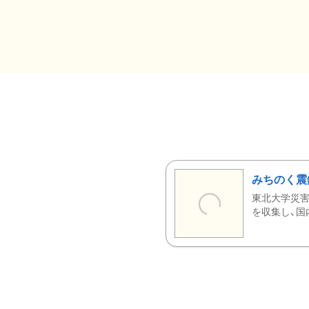
みちのく震
東北大学災害
を収集し、国