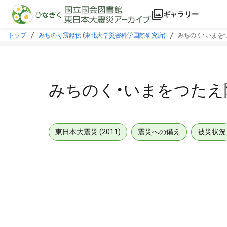
本文に飛ぶ
ギャラリー
トップ
みちのく震録伝 (東北大学災害科学国際研究所)
みちのく・いまをつ
みちのく・いまをつたえ隊
東日本大震災 (2011)
震災への備え
被災状況
メタデータ