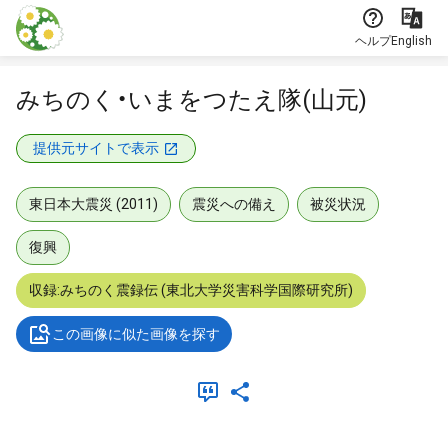
本文に飛ぶ
ヘルプ
English
みちのく・いまをつたえ隊(山元)
提供元サイトで表示
東日本大震災 (2011)
震災への備え
被災状況
復興
収録:みちのく震録伝 (東北大学災害科学国際研究所)
この画像に似た画像を探す