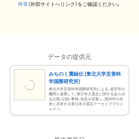
件等
（外部サイトへリンク）をご確認ください。
データの提供元
みちのく震録伝 (東北大学災害科
学国際研究所)
東北大学災害科学国際研究所による、産官学の
機関と連携して、東日本大震災に関するあらゆ
る記憶、記録、事例、知見を収集し、国内外や未
来に共有する東日本大震災アーカイブプロジ
ェクト。