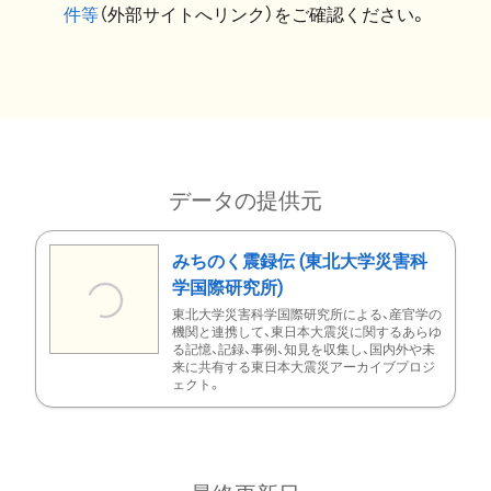
件等
（外部サイトへリンク）をご確認ください。
データの提供元
みちのく震録伝 (東北大学災害科
学国際研究所)
東北大学災害科学国際研究所による、産官学の
機関と連携して、東日本大震災に関するあらゆ
る記憶、記録、事例、知見を収集し、国内外や未
来に共有する東日本大震災アーカイブプロジ
ェクト。