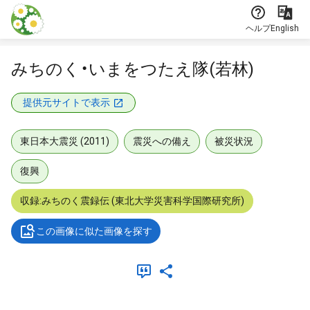
本文に飛ぶ
ヘルプ
English
みちのく・いまをつたえ隊(若林)
提供元サイトで表示
東日本大震災 (2011)
震災への備え
被災状況
復興
収録:みちのく震録伝 (東北大学災害科学国際研究所)
この画像に似た画像を探す