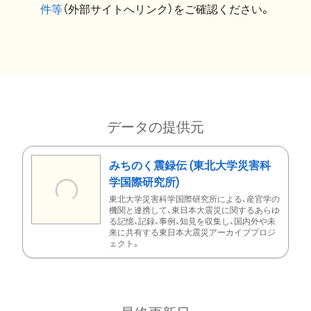
件等
（外部サイトへリンク）をご確認ください。
データの提供元
みちのく震録伝 (東北大学災害科
学国際研究所)
東北大学災害科学国際研究所による、産官学の
機関と連携して、東日本大震災に関するあらゆ
る記憶、記録、事例、知見を収集し、国内外や未
来に共有する東日本大震災アーカイブプロジ
ェクト。