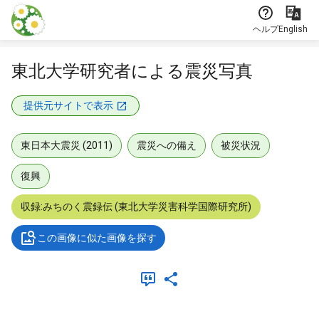
本文に飛ぶ
ヘルプ
English
東北大学研究者による震災写真
提供元サイトで表示
東日本大震災 (2011)
震災への備え
被災状況
復興
収録:みちのく震録伝 (東北大学災害科学国際研究所)
この画像に似た画像を探す