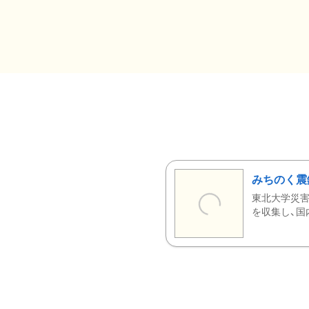
みちのく震
東北大学災害
を収集し、国