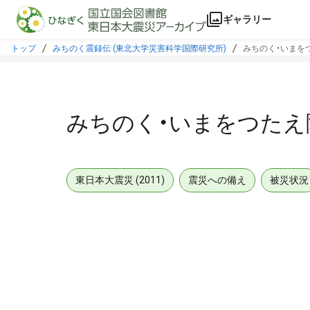
本文に飛ぶ
ギャラリー
トップ
みちのく震録伝 (東北大学災害科学国際研究所)
みちのく・いまを
みちのく・いまをつたえ
東日本大震災 (2011)
震災への備え
被災状況
メタデータ