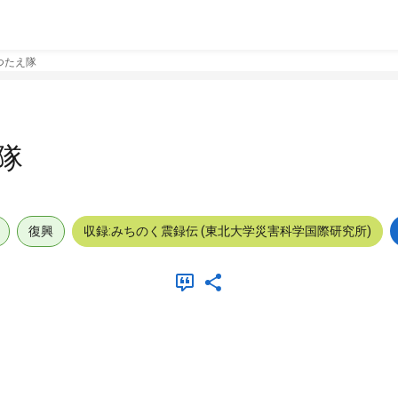
つたえ隊
隊
復興
収録:みちのく震録伝 (東北大学災害科学国際研究所)