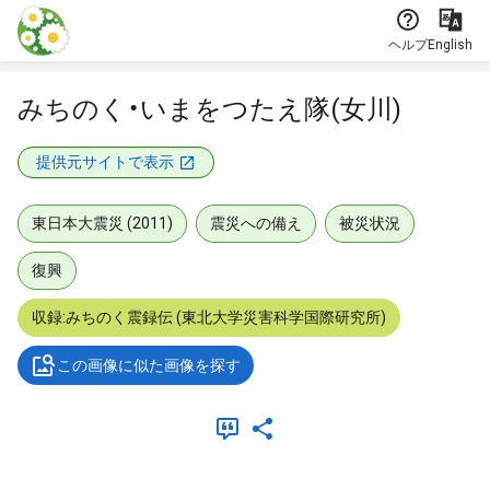
本文に飛ぶ
ヘルプ
English
みちのく・いまをつたえ隊(女川)
提供元サイトで表示
東日本大震災 (2011)
震災への備え
被災状況
復興
収録:みちのく震録伝 (東北大学災害科学国際研究所)
この画像に似た画像を探す