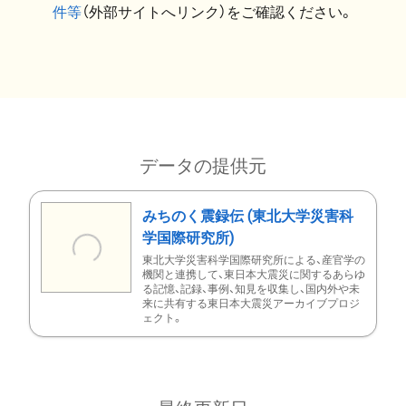
件等
（外部サイトへリンク）をご確認ください。
データの提供元
みちのく震録伝 (東北大学災害科
学国際研究所)
東北大学災害科学国際研究所による、産官学の
機関と連携して、東日本大震災に関するあらゆ
る記憶、記録、事例、知見を収集し、国内外や未
来に共有する東日本大震災アーカイブプロジ
ェクト。