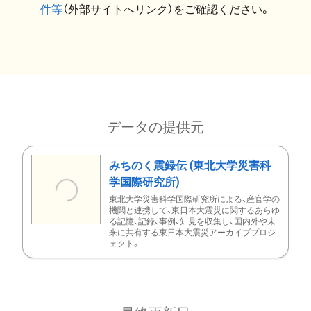
件等
（外部サイトへリンク）をご確認ください。
データの提供元
みちのく震録伝 (東北大学災害科
学国際研究所)
東北大学災害科学国際研究所による、産官学の
機関と連携して、東日本大震災に関するあらゆ
る記憶、記録、事例、知見を収集し、国内外や未
来に共有する東日本大震災アーカイブプロジ
ェクト。