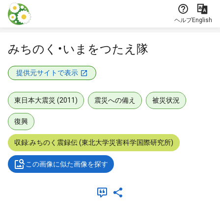
本文に飛ぶ
ヘルプ
English
みちのく・いまをつたえ隊
提供元サイトで表示
東日本大震災 (2011)
震災への備え
被災状況
復興
収録:みちのく震録伝 (東北大学災害科学国際研究所)
この画像に似た画像を探す