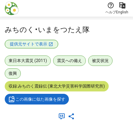
本文に飛ぶ
ヘルプ
English
みちのく・いまをつたえ隊
提供元サイトで表示
東日本大震災 (2011)
震災への備え
被災状況
復興
収録:みちのく震録伝 (東北大学災害科学国際研究所)
この画像に似た画像を探す