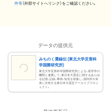
件等
（外部サイトへリンク）をご確認ください。
データの提供元
みちのく震録伝 (東北大学災害科
学国際研究所)
東北大学災害科学国際研究所による、産官学の
機関と連携して、東日本大震災に関するあらゆ
る記憶、記録、事例、知見を収集し、国内外や未
来に共有する東日本大震災アーカイブプロジ
ェクト。