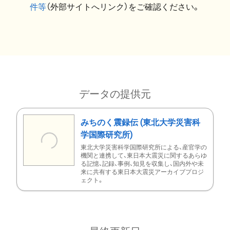
件等
（外部サイトへリンク）をご確認ください。
データの提供元
みちのく震録伝 (東北大学災害科
学国際研究所)
東北大学災害科学国際研究所による、産官学の
機関と連携して、東日本大震災に関するあらゆ
る記憶、記録、事例、知見を収集し、国内外や未
来に共有する東日本大震災アーカイブプロジ
ェクト。