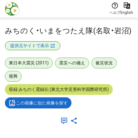
本文に飛ぶ
ヘルプ
English
みちのく・いまをつたえ隊(名取・岩沼)
提供元サイトで表示
東日本大震災 (2011)
震災への備え
被災状況
復興
収録:みちのく震録伝 (東北大学災害科学国際研究所)
この画像に似た画像を探す