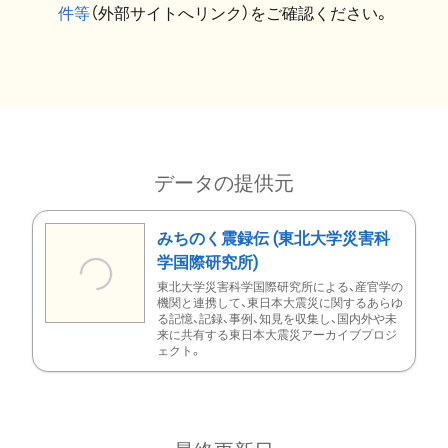
件等
（外部サイトへリンク）をご確認ください。
データの提供元
みちのく震録伝 (東北大学災害科
学国際研究所)
東北大学災害科学国際研究所による、産官学の
機関と連携して、東日本大震災に関するあらゆ
る記憶、記録、事例、知見を収集し、国内外や未
来に共有する東日本大震災アーカイブプロジ
ェクト。