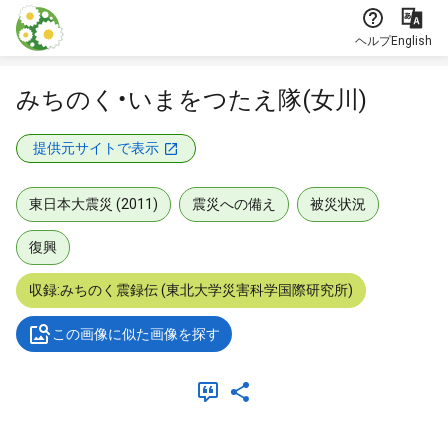
本文に飛ぶ
ヘルプ
English
みちのく・いまをつたえ隊(女川)
提供元サイトで表示
東日本大震災 (2011)
震災への備え
被災状況
復興
収録:みちのく震録伝 (東北大学災害科学国際研究所)
この画像に似た画像を探す