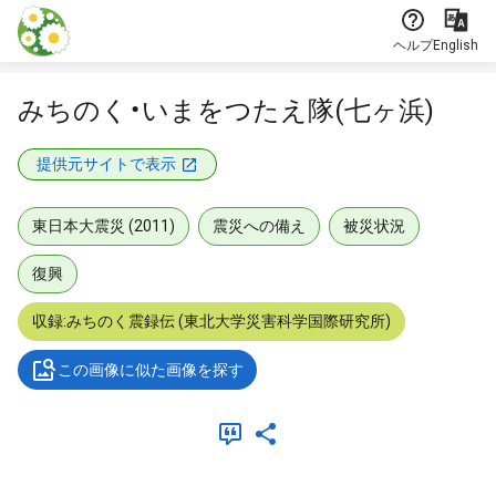
本文に飛ぶ
ヘルプ
English
みちのく・いまをつたえ隊(七ヶ浜)
提供元サイトで表示
東日本大震災 (2011)
震災への備え
被災状況
復興
収録:みちのく震録伝 (東北大学災害科学国際研究所)
この画像に似た画像を探す