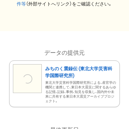
件等
（外部サイトへリンク）をご確認ください。
データの提供元
みちのく震録伝 (東北大学災害科
学国際研究所)
東北大学災害科学国際研究所による、産官学の
機関と連携して、東日本大震災に関するあらゆ
る記憶、記録、事例、知見を収集し、国内外や未
来に共有する東日本大震災アーカイブプロジ
ェクト。