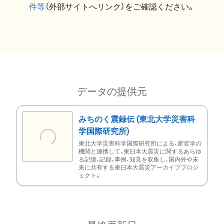
件等
（外部サイトへリンク）をご確認ください。
データの提供元
みちのく震録伝 (東北大学災害科
学国際研究所)
東北大学災害科学国際研究所による、産官学の
機関と連携して、東日本大震災に関するあらゆ
る記憶、記録、事例、知見を収集し、国内外や未
来に共有する東日本大震災アーカイブプロジ
ェクト。