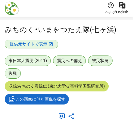
本文に飛ぶ
ヘルプ
English
みちのく・いまをつたえ隊(七ヶ浜)
提供元サイトで表示
東日本大震災 (2011)
震災への備え
被災状況
復興
収録:みちのく震録伝 (東北大学災害科学国際研究所)
この画像に似た画像を探す