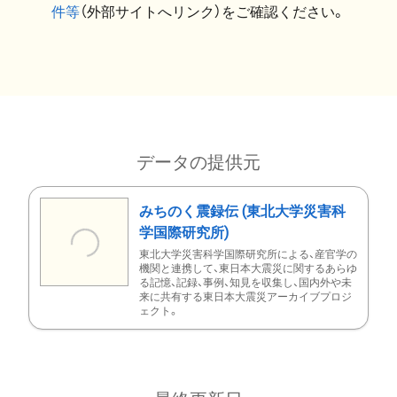
件等
（外部サイトへリンク）をご確認ください。
データの提供元
みちのく震録伝 (東北大学災害科
学国際研究所)
東北大学災害科学国際研究所による、産官学の
機関と連携して、東日本大震災に関するあらゆ
る記憶、記録、事例、知見を収集し、国内外や未
来に共有する東日本大震災アーカイブプロジ
ェクト。