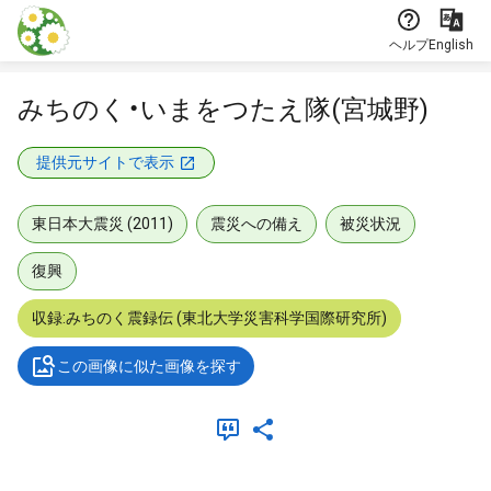
本文に飛ぶ
ヘルプ
English
みちのく・いまをつたえ隊(宮城野)
提供元サイトで表示
東日本大震災 (2011)
震災への備え
被災状況
復興
収録:みちのく震録伝 (東北大学災害科学国際研究所)
この画像に似た画像を探す