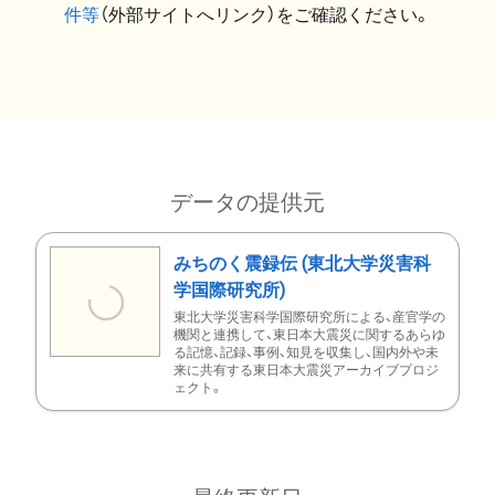
件等
（外部サイトへリンク）をご確認ください。
データの提供元
みちのく震録伝 (東北大学災害科
学国際研究所)
東北大学災害科学国際研究所による、産官学の
機関と連携して、東日本大震災に関するあらゆ
る記憶、記録、事例、知見を収集し、国内外や未
来に共有する東日本大震災アーカイブプロジ
ェクト。