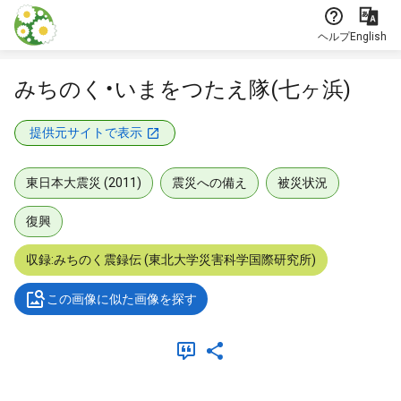
本文に飛ぶ
ヘルプ
English
みちのく・いまをつたえ隊(七ヶ浜)
提供元サイトで表示
東日本大震災 (2011)
震災への備え
被災状況
復興
収録:みちのく震録伝 (東北大学災害科学国際研究所)
この画像に似た画像を探す