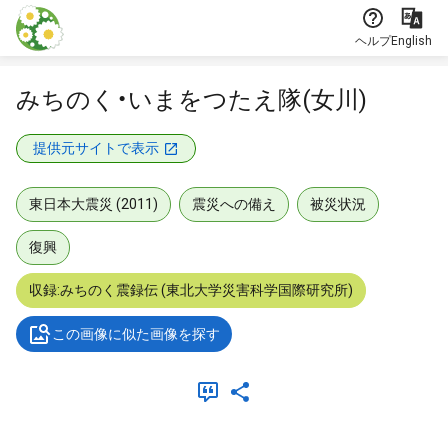
本文に飛ぶ
ヘルプ
English
みちのく・いまをつたえ隊(女川)
提供元サイトで表示
東日本大震災 (2011)
震災への備え
被災状況
復興
収録:みちのく震録伝 (東北大学災害科学国際研究所)
この画像に似た画像を探す