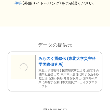
件等
（外部サイトへリンク）をご確認ください。
データの提供元
みちのく震録伝 (東北大学災害科
学国際研究所)
東北大学災害科学国際研究所による、産官学の
機関と連携して、東日本大震災に関するあらゆ
る記憶、記録、事例、知見を収集し、国内外や未
来に共有する東日本大震災アーカイブプロジ
ェクト。