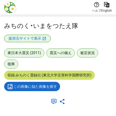
本文に飛ぶ
ヘルプ
English
みちのく・いまをつたえ隊
提供元サイトで表示
東日本大震災 (2011)
震災への備え
被災状況
復興
収録:みちのく震録伝 (東北大学災害科学国際研究所)
この画像に似た画像を探す