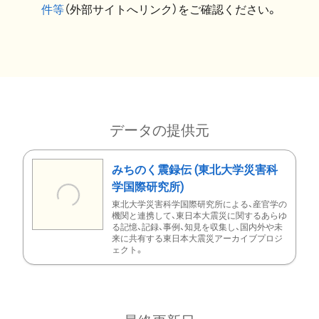
件等
（外部サイトへリンク）をご確認ください。
データの提供元
みちのく震録伝 (東北大学災害科
学国際研究所)
東北大学災害科学国際研究所による、産官学の
機関と連携して、東日本大震災に関するあらゆ
る記憶、記録、事例、知見を収集し、国内外や未
来に共有する東日本大震災アーカイブプロジ
ェクト。