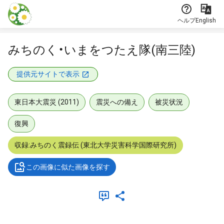
本文に飛ぶ
ヘルプ
English
みちのく・いまをつたえ隊(南三陸)
提供元サイトで表示
東日本大震災 (2011)
震災への備え
被災状況
復興
収録:みちのく震録伝 (東北大学災害科学国際研究所)
この画像に似た画像を探す