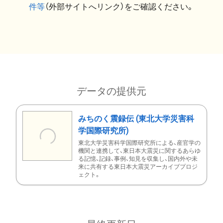
件等
（外部サイトへリンク）をご確認ください。
データの提供元
みちのく震録伝 (東北大学災害科
学国際研究所)
東北大学災害科学国際研究所による、産官学の
機関と連携して、東日本大震災に関するあらゆ
る記憶、記録、事例、知見を収集し、国内外や未
来に共有する東日本大震災アーカイブプロジ
ェクト。