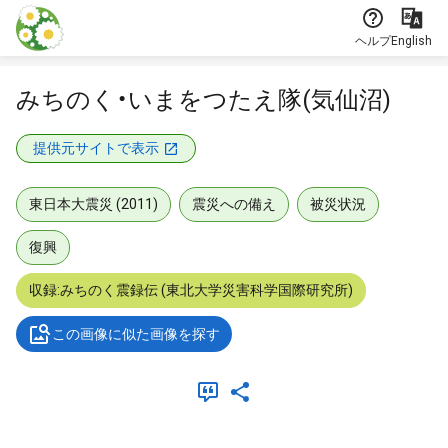
本文に飛ぶ
ヘルプ
English
みちのく・いまをつたえ隊(気仙沼)
提供元サイトで表示
東日本大震災 (2011)
震災への備え
被災状況
復興
収録:みちのく震録伝 (東北大学災害科学国際研究所)
この画像に似た画像を探す