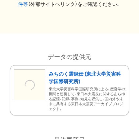
件等
（外部サイトへリンク）をご確認ください。
データの提供元
みちのく震録伝 (東北大学災害科
学国際研究所)
東北大学災害科学国際研究所による、産官学の
機関と連携して、東日本大震災に関するあらゆ
る記憶、記録、事例、知見を収集し、国内外や未
来に共有する東日本大震災アーカイブプロジ
ェクト。