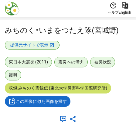
本文に飛ぶ
ヘルプ
English
みちのく・いまをつたえ隊(宮城野)
提供元サイトで表示
東日本大震災 (2011)
震災への備え
被災状況
復興
収録:みちのく震録伝 (東北大学災害科学国際研究所)
この画像に似た画像を探す