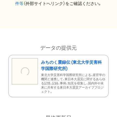
件等
（外部サイトへリンク）をご確認ください。
データの提供元
みちのく震録伝 (東北大学災害科
学国際研究所)
東北大学災害科学国際研究所による、産官学の
機関と連携して、東日本大震災に関するあらゆ
る記憶、記録、事例、知見を収集し、国内外や未
来に共有する東日本大震災アーカイブプロジ
ェクト。