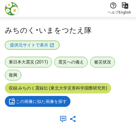
本文に飛ぶ
ヘルプ
English
みちのく・いまをつたえ隊
提供元サイトで表示
東日本大震災 (2011)
震災への備え
被災状況
復興
収録:みちのく震録伝 (東北大学災害科学国際研究所)
この画像に似た画像を探す