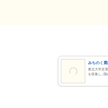
みちのく震
東北大学災害
を収集し、国