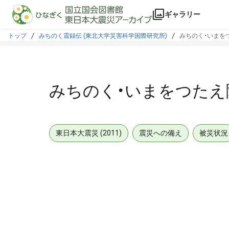
本文に飛ぶ
ギャラリー
トップ
みちのく震録伝 (東北大学災害科学国際研究所)
みちのく・いまをつ
みちのく・いまをつたえ隊
東日本大震災 (2011)
震災への備え
被災状況
メタデータ