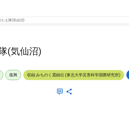
たえ隊(気仙沼)
(気仙沼)
復興
収録:みちのく震録伝 (東北大学災害科学国際研究所)